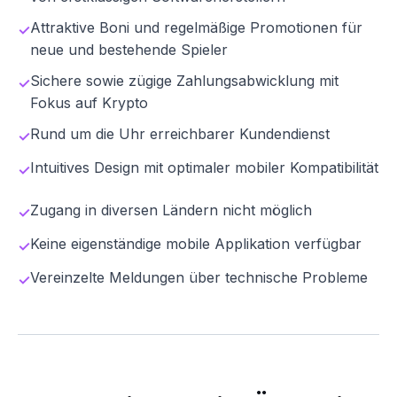
Attraktive Boni und regelmäßige Promotionen für
neue und bestehende Spieler
Sichere sowie zügige Zahlungsabwicklung mit
Fokus auf Krypto
Rund um die Uhr erreichbarer Kundendienst
Intuitives Design mit optimaler mobiler Kompatibilität
Zugang in diversen Ländern nicht möglich
Keine eigenständige mobile Applikation verfügbar
Vereinzelte Meldungen über technische Probleme