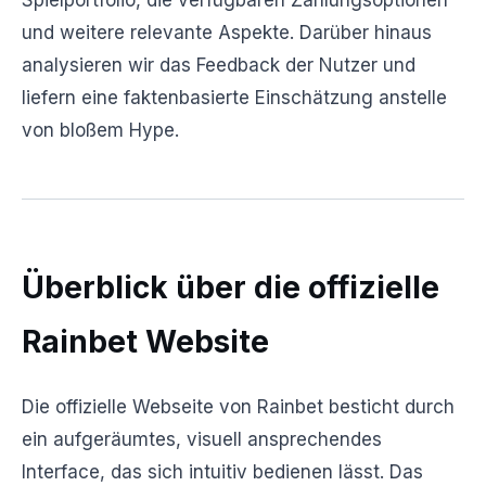
Spielportfolio, die verfügbaren Zahlungsoptionen
und weitere relevante Aspekte. Darüber hinaus
analysieren wir das Feedback der Nutzer und
liefern eine faktenbasierte Einschätzung anstelle
von bloßem Hype.
Überblick über die offizielle
Rainbet Website
Die offizielle Webseite von Rainbet besticht durch
ein aufgeräumtes, visuell ansprechendes
Interface, das sich intuitiv bedienen lässt. Das