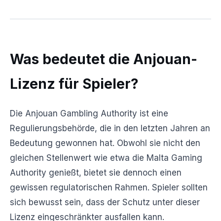
Was bedeutet die Anjouan-
Lizenz für Spieler?
Die Anjouan Gambling Authority ist eine
Regulierungsbehörde, die in den letzten Jahren an
Bedeutung gewonnen hat. Obwohl sie nicht den
gleichen Stellenwert wie etwa die Malta Gaming
Authority genießt, bietet sie dennoch einen
gewissen regulatorischen Rahmen. Spieler sollten
sich bewusst sein, dass der Schutz unter dieser
Lizenz eingeschränkter ausfallen kann.