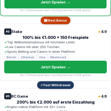
Jetzt Spielen →
18+ | Glücksspiel kann süchtig machen | AGB gelten
🎰 Best Bonus
Stake
4.9
★
#2
100% bis €1.000 + 150 Freispiele
✓
Top Willkommensbonus mit höchsten Limits
✓
Live Casino mit über 250 Tischen
✓
Sports Betting und Casino in einer Plattform
Bitcoin
Ethereum
Visa
Mastercard
Jetzt Spielen →
18+ | Glücksspiel kann süchtig machen | AGB gelten
⚡ Fast Withdrawal
BC.Game
4.8
★
#3
200% bis €2.000 auf erste Einzahlung
✓
Krypto-native Plattform mit 20+ Coins