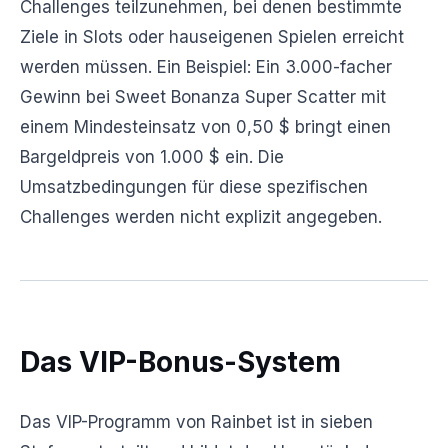
Challenges teilzunehmen, bei denen bestimmte
Ziele in Slots oder hauseigenen Spielen erreicht
werden müssen. Ein Beispiel: Ein 3.000-facher
Gewinn bei Sweet Bonanza Super Scatter mit
einem Mindesteinsatz von 0,50 $ bringt einen
Bargeldpreis von 1.000 $ ein. Die
Umsatzbedingungen für diese spezifischen
Challenges werden nicht explizit angegeben.
Das VIP-Bonus-System
Das VIP-Programm von Rainbet ist in sieben