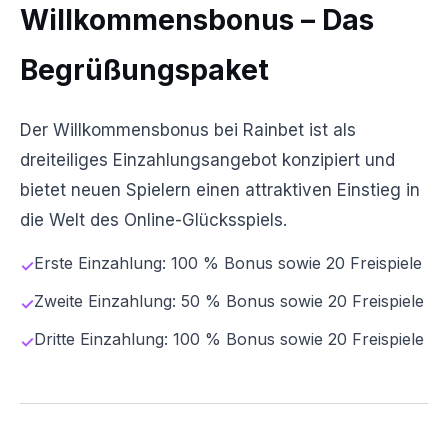
Willkommensbonus – Das
Begrüßungspaket
Der Willkommensbonus bei Rainbet ist als
dreiteiliges Einzahlungsangebot konzipiert und
bietet neuen Spielern einen attraktiven Einstieg in
die Welt des Online-Glücksspiels.
Erste Einzahlung: 100 % Bonus sowie 20 Freispiele
Zweite Einzahlung: 50 % Bonus sowie 20 Freispiele
Dritte Einzahlung: 100 % Bonus sowie 20 Freispiele