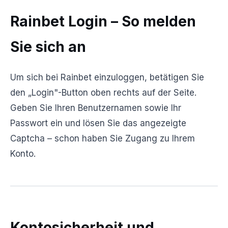
Rainbet Login – So melden
Sie sich an
Um sich bei Rainbet einzuloggen, betätigen Sie
den „Login"-Button oben rechts auf der Seite.
Geben Sie Ihren Benutzernamen sowie Ihr
Passwort ein und lösen Sie das angezeigte
Captcha – schon haben Sie Zugang zu Ihrem
Konto.
Kontosicherheit und